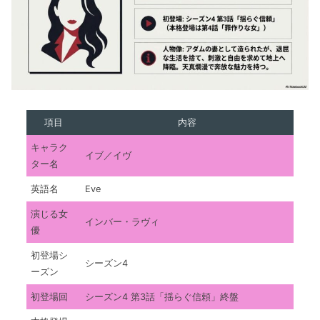
項目
内容
キャラク
イブ／イヴ
ター名
英語名
Eve
演じる女
インバー・ラヴィ
優
初登場シ
シーズン4
ーズン
初登場回
シーズン4 第3話「揺らぐ信頼」終盤