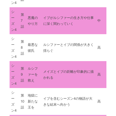
ン4
シ
第
ー
悪魔の
イブがルシファーの生き方や仕事
7
中
ズ
やり方
に深く関わっていく
話
ン4
シ
第
ー
最悪な
ルシファーとイブの関係が大きく
8
高
ズ
彼氏
揺らぐ
話
ン4
シ
第
ルシフ
ー
メイズとイブの距離が印象的に描
9
ァーを
高
ズ
かれる
話
救え
ン4
シ
第
地獄に
ー
イブを含むシーズン4の物語が大
10
新たな
高
ズ
きな結末へ向かう
話
王を
ン4