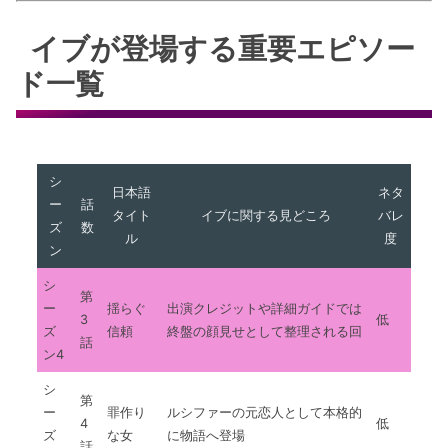
イブが登場する重要エピソー
ド一覧
シ
日本語
ネタ
ー
話
タイト
イブに関する見どころ
バレ
ズ
数
ル
度
ン
シ
第
ー
揺らぐ
出演クレジットや詳細ガイドでは
3
低
ズ
信頼
終盤の顔見せとして整理される回
話
ン4
シ
第
ー
罪作り
ルシファーの元恋人として本格的
4
低
ズ
な女
に物語へ登場
話