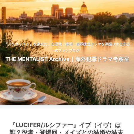
『メンタリスト』を原点に、心理戦・推理・犯罪捜査ドラマを深掘りする非公
式ファンブログ
THE MENTALIST Archive｜海外犯罪ドラマ考察室
『LUCIFER/ルシファー』イブ（イヴ）は
誰？役者・登場回・メイズとの結婚や結末