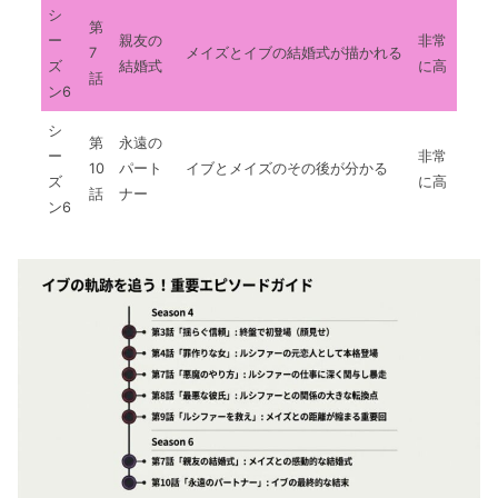
シ
第
ー
親友の
非常
7
メイズとイブの結婚式が描かれる
ズ
結婚式
に高
話
ン6
シ
第
永遠の
ー
非常
10
パート
イブとメイズのその後が分かる
ズ
に高
話
ナー
ン6