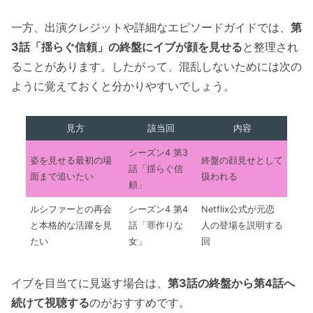
一方、出演クレジットや詳細なエピソードガイドでは、
第
3話「揺らぐ信頼」の終盤にイブが顔を見せる
と整理され
ることがあります。したがって、混乱しないためには次の
ように覚えておくと分かりやすいでしょう。
見方
該当回
内容
シーズン4 第3
姿を見せる最初の場
終盤の顔見せとして
話「揺らぐ信
面まで追いたい
扱われる
頼」
ルシファーとの再会
シーズン4 第4
Netflix公式が元恋
と本格的な活躍を見
話「罪作りな
人の登場を説明する
たい
女」
回
イブを目当てに見返す場合は、
第3話の終盤から第4話へ
続けて視聴する
のがおすすめです。