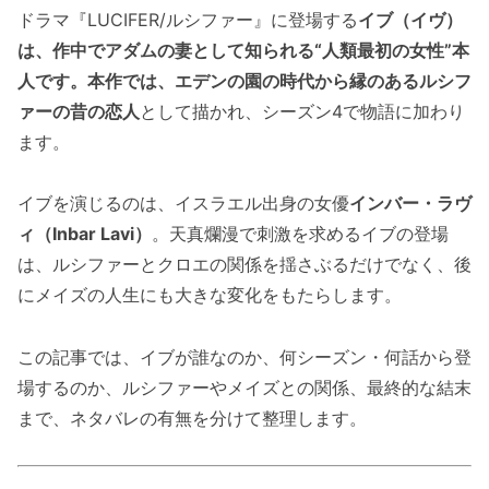
ドラマ『LUCIFER/ルシファー』に登場する
イブ（イヴ）
は、作中でアダムの妻として知られる“人類最初の女性”本
人です。本作では、エデンの園の時代から縁のあるルシフ
ァーの昔の恋人
として描かれ、シーズン4で物語に加わり
ます。
イブを演じるのは、イスラエル出身の女優
インバー・ラヴ
ィ（Inbar Lavi）
。天真爛漫で刺激を求めるイブの登場
は、ルシファーとクロエの関係を揺さぶるだけでなく、後
にメイズの人生にも大きな変化をもたらします。
この記事では、イブが誰なのか、何シーズン・何話から登
場するのか、ルシファーやメイズとの関係、最終的な結末
まで、ネタバレの有無を分けて整理します。